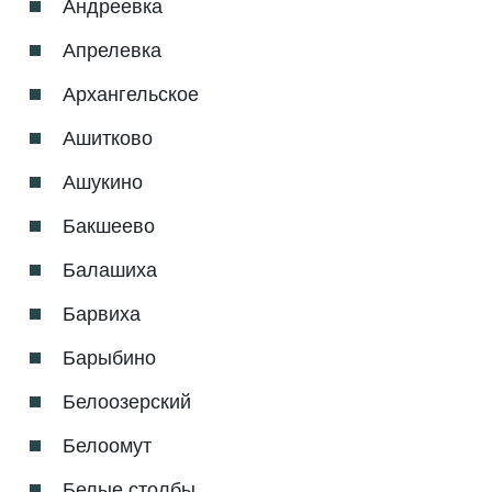
Андреевка
Апрелевка
Архангельское
Ашитково
Ашукино
Бакшеево
Балашиха
Барвиха
Барыбино
Белоозерский
Белоомут
Белые столбы